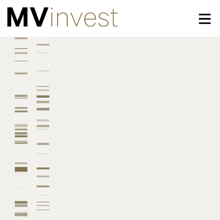
Prestations
Labels
Actuel
Téléchargements
Team
Contact
DE
FR
EN